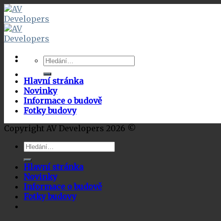
Skip
to
content
Hledat:
Hlavní stránka
Novinky
Informace o budově
Fotky budovy
Copyright AV Developers 2026 ©
Hledat:
Hlavní stránka
Novinky
Informace o budově
Fotky budovy